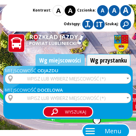
A
A
A
A
A
Kontrast:
Czcionka:
Odstępy:
Szukaj:
ROZKŁAD JAZDY
POWIAT LUBLINIECKI
Wg miejscowości
Wg przystanku
MIEJSCOWOŚĆ
ODJAZDU
WPISZ LUB WYBIERZ MIEJSCOWOŚĆ (*)
MIEJSCOWOŚĆ
DOCELOWA
WPISZ LUB WYBIERZ MIEJSCOWOŚĆ (*)
Menu