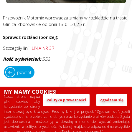
Przewoźnik Motomix wprowadza zmiany w rozkładzie na trasie
Glinica-Zborowskie od dnia 13.01.2025 r.
Sprawdź rozkład (poniżej):
Szczegóły linii:
LINIA NR 37
Ilość wyświetleń:
552
powrót
MY MAMY COOKIES!
Nasza strona używa
Polityka prywatności
Zgadzam się
poprzedni
następny
pliki cookies, aby
korzystanie ze strony
internetowej było łatwiejsze. Prosimy kliknij w przycisk "Zgadzam się", jeżeli
Zmiana rozkładu na linii Lubliniec-Lipie Śląskie od dnia 23.01.2025 r. (przewoźnik Robert Opara) - Poniedziałek 13 stycznia 2025
Zmiana rozkładu na linii Lubliniec-Lipie Śląskie od dnia 04.12.2024 r. (przewoźnik Robert Opara) - Wtorek 3 grudnia 2024
zgadzasz się na przetwarzanie danych oraz korzystanie z plików cookies. Zgoda
jest dobrowolna i możesz ją w dowolnym momencie wycofać zmieniając
ustawienia w polityce prywatności (w której znajdziesz odpowiedzi na wszystkie
pytania związane z przetwarzaniem Twoich danych osobowych).